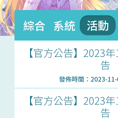
活動
綜合
系統
【官方公告】2023年
告
發佈時間：2023-11-01
【官方公告】2023年
告