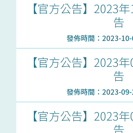
【官方公告】2023年
告
發佈時間：2023-10-05
【官方公告】2023年
告
發佈時間：2023-09-26
【官方公告】2023年
告