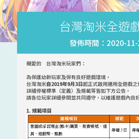
台灣淘米全遊
發佈時間：2020-11-25
親愛的 台灣淘米玩家們：
為保護幼齡玩家及保有良好遊戲環境，
台灣淘米
自2019年9月3日
起正式啟用適用全遊戲之
詳細停權標準（定義）及規範等皆如下方公告，
請各位玩家詳細參閱並共同遵守，以維護遊戲內良
1. 規範項目