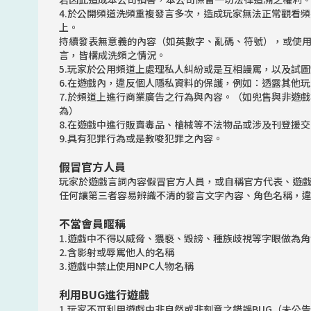
4.於公開頻道洗頻重複發言多次，造成玩家無法正常觀看頻
上。
持續發表無意義的內容（如英數字、亂碼、符號），或使
言，皆構成洗頻之情況。
5.玩家於公用頻道上處理私人糾紛或是互相謾罵，以及試
6.在遊戲內，違反個人隱私資料的保護，例如：透露其他
7.於頻道上進行商業廣告之行為與內容。（如兜售與非遊
為）
8.在遊戲中進行販賣毒品、槍械等不法物品或涉及刊登援
9.具有犯罪行為或是教唆犯罪之內容。
假冒官方人員
玩家於遊戲言詞內容假冒官方人員，或自稱官方代表、遊
任何讓第三者容易辨識不清的發言文字內容、角色名稱，
不當會員暱稱
1.遊戲中不得以威脅、猥褻、毀謗、種族歧視等字眼做為
2.含影射或辱罵他人的名稱
3.遊戲中禁止使用NPC人物名稱
利用BUG進行遊戲
1.玩家不可利用遊戲中非自然或非刻意之錯誤BUG（未公