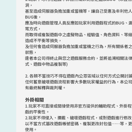
洞，
甚至造成伺服器負擔加重或當機等，讓自己受惠及牟利他
BUG後，
應及時向遊戲管理人員反應如玩家利用遊戲程式的BUG、
常方式，
而取得或複製遊戲中之虛擬物品、經驗值、角色資料、等
造成不平衡等損失，
及任何會造成伺服器負擔加重或當機之行為，所有關係者
狀態，
違者本公司得終止與您之遊戲服務合約，並將追溯相關法律
式、遊戲中物品複製等)
2. 各類不當技巧不得在遊戲內公眾區域以任何方式公開討
任何蓄意破壞遊戲流程影響大多數玩家權益的行為，本公
有最終解釋與裁判權。
外掛相關
1.玩家不可直接或間接使用非官方提供的輔助程式、外掛
戲的平衡性。
2.玩家不得侵入、攔截、破壞遊戲程式，或對遊戲進行修
以不當方式篡改遊戲帳號密碼、複製更改封包值……等，
使用。