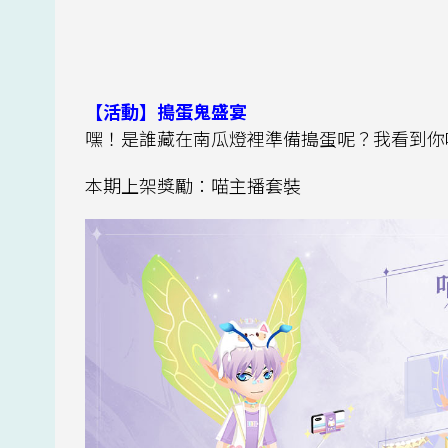
【活動】搗蛋鬼盛宴
嘿！是誰藏在南瓜燈裡準備搗蛋呢？我看到你
本期上架獎勵：喵主播套裝