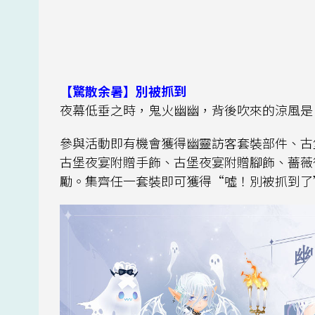
【驚散余暑】別被抓到
夜幕低垂之時，鬼火幽幽，背後吹來的涼風是
參與活動即有機會獲得幽靈訪客套裝部件、古
古堡夜宴附贈手飾、古堡夜宴附贈腳飾、薔薇
勵。集齊任一套裝即可獲得“噓！別被抓到了