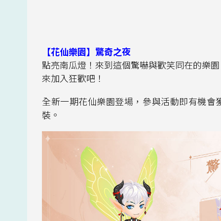
【花仙樂園】驚奇之夜
點亮南瓜燈！來到這個驚嚇與歡笑同在的樂園
來加入狂歡吧！
全新一期花仙樂園登場，參與活動即有機會
裝。