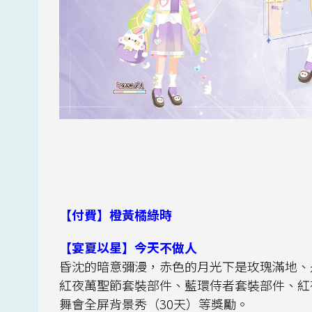
【付費】橙黃橘綠時
【宴夏以星】今天不做人
昏沈的暗意彌漫，赤色的月光下是玫瑰滿地、
紅夜萬聖節套裝部件、藍環侍者套裝部件、紅
舞會全屏背景秀（30天）等獎勵。