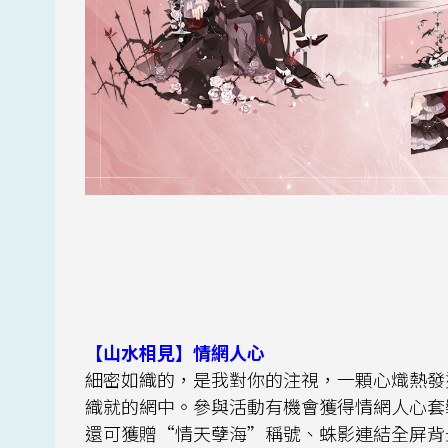
【山水相見】情網人心
細密如織的，是我對你的注視，一顆心熾熱發
織就的網中。參與活動有機會獲得情網人心套
還可獲贈“情天孽海”稱號、蛛影連結全屏背