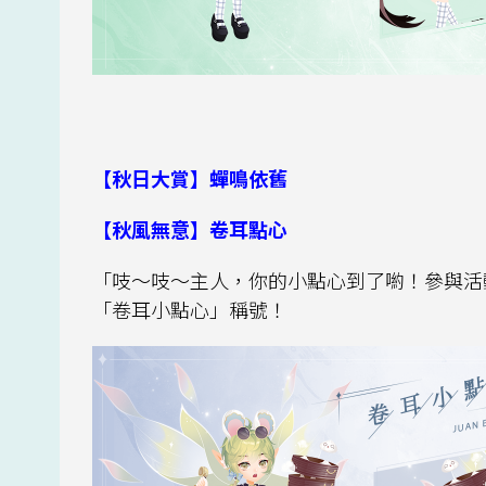
【秋日大賞】蟬鳴依舊
【秋風無意】卷耳點心
「吱～吱～主人，你的小點心到了喲！參與活
「卷耳小點心」稱號！