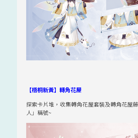
【梧桐新黃】轉角花屋
探索卡片堆，收集轉角花屋套裝及轉角花屋藤
人」稱號~