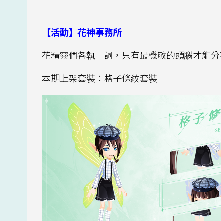
【活動】花神事務所
花精靈們各執一詞，只有最機敏的頭腦才能分
本期上架套裝：格子條紋套裝