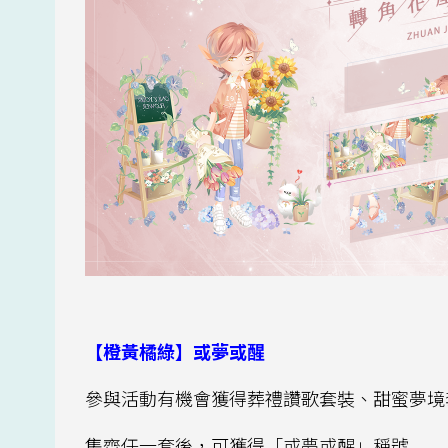
【橙黃橘綠】或夢或醒
參與活動有機會獲得葬禮讚歌套裝、甜蜜夢境
集齊任一套後，可獲得「或夢或醒」稱號